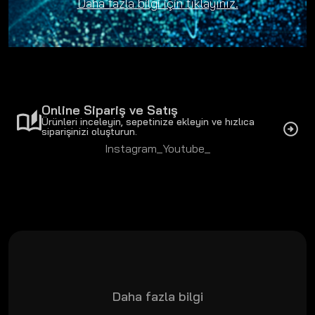
taşımak amacıyla geliştirdiğimiz yenilikçi çözümlerimizi fuar
Daha fazla bilgi için tıklayınız.
boyunca sergiledik. Standımızı ziyaret eden tüm
misafirlerimize ve iş ortaklarımıza teşekkür ederiz.
Online Sipariş ve Satış
Ürünleri inceleyin, sepetinize ekleyin ve hızlıca
siparişinizi oluşturun.
Instagram_
Youtube_
Daha fazla bilgi