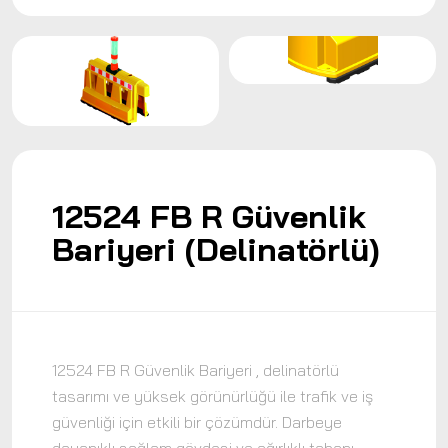
12524 FB R Güvenlik
Bariyeri (Delinatörlü)
12524 FB R Güvenlik Bariyeri , delinatörlü
tasarımı ve yüksek görünürlüğü ile trafik ve iş
güvenliği için etkili bir çözümdür. Darbeye