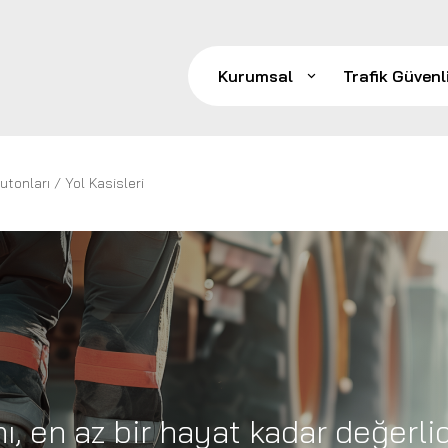
Kurumsal
Trafik Güvenl
Hakkımızda
Bize Ulaşın
utonları / Yol Kasisleri
Bayiler
Kariyer
Güvenl
Blog
Katlanı
Haberler
Dubalı 
Sık Sorulan Sorular
Solar F
Solar L
TPE / P
Refüj B
Delinat
Solar /
Otopark
Kablo 
Plastik
Plastik
ı, en az bir hayat kadar değerlid