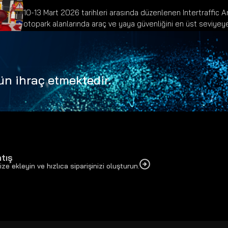
10-13 Mart 2026 tarihleri arasında düzenlenen Intertraffic A
otopark alanlarında araç ve yaya güvenliğini en üst seviyeye
çözümlerimizi fuar boyunca sergiledik. Standımızı ziyaret ed
teşekkür ederiz.
ün ihraç etmektedir.
tış
ize ekleyin ve hızlıca siparişinizi oluşturun.