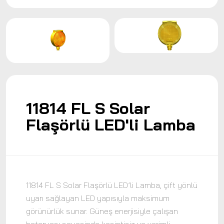
11814 FL S Solar
Flaşörlü LED'li Lamba
11814 FL S Solar Flaşörlü LED’li Lamba, çift yönlü
uyarı sağlayan LED yapısıyla maksimum
görünürlük sunar. Güneş enerjisiyle çalışan