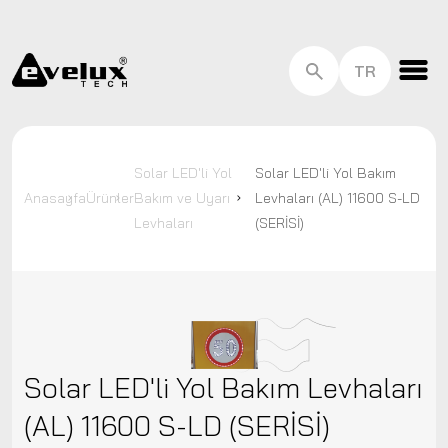
EN
TR
HU
Kurumsal
Trafik Güvenlik Ekipmanları
Solar LED'li Yol
Solar LED'li Yol Bakım
Bizden Haberler
Anasayfa
Ürünler
Bakım ve Uyarı
Levhaları (AL) 11600 S-LD
Bize Ulaşın
Levhaları
(SERİSİ)
Solar LED'li Yol Bakım Levhaları
(AL) 11600 S-LD (SERİSİ)