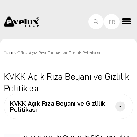
EN
TR
HU
Kurumsal
Trafik Güvenlik Ekipmanları
Evelux
KVKK Açık Rıza Beyanı ve Gizlilik Politikası
Bizden Haberler
Bize Ulaşın
KVKK Açık Rıza Beyanı ve Gizlilik
Politikası
KVKK Açık Rıza Beyanı ve Gizlilik
Politikası