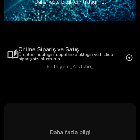
taşımak amacıyla geliştirdiğimiz yenilikçi çözümlerimizi fuar
Daha fazla bilgi için tıklayınız.
boyunca sergiledik. Standımızı ziyaret eden tüm
misafirlerimize ve iş ortaklarımıza teşekkür ederiz.
Online Sipariş ve Satış
Ürünleri inceleyin, sepetinize ekleyin ve hızlıca
siparişinizi oluşturun.
Instagram_
Youtube_
Daha fazla bilgi